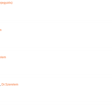
ejegyzés)
m
elem
,
Dr.Szerelem