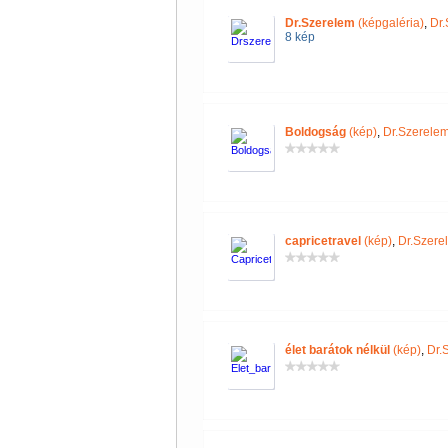
Dr.Szerelem
(képgaléria)
,
Dr.
8 kép
Boldogság
(kép)
,
Dr.Szerele
capricetravel
(kép)
,
Dr.Szere
élet barátok nélkül
(kép)
,
Dr.