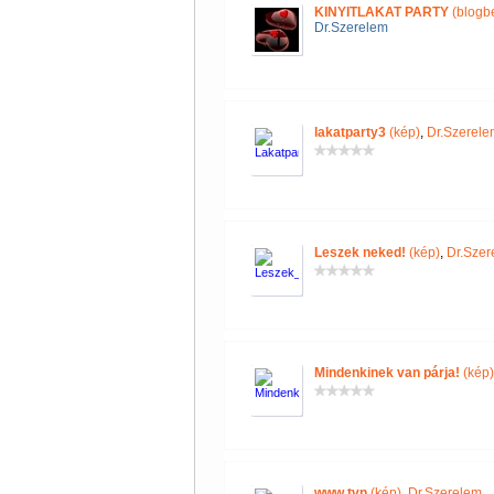
KINYITLAKAT PARTY
(blogb
Dr.Szerelem
lakatparty3
(kép)
,
Dr.Szerele
Leszek neked!
(kép)
,
Dr.Szer
Mindenkinek van párja!
(kép)
www.tvn
(kép)
,
Dr.Szerelem