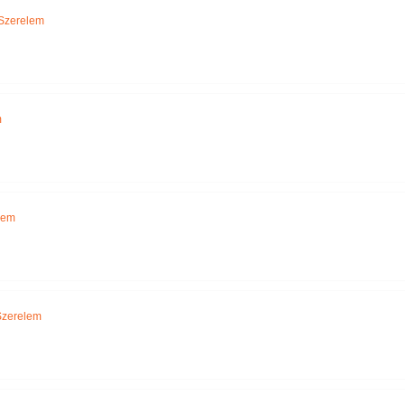
Szerelem
m
lem
Szerelem